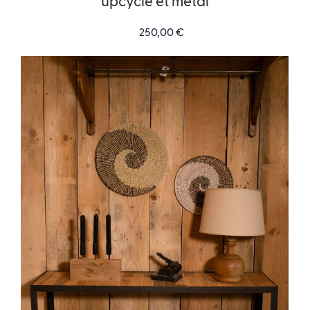
upcyclé et métal
250,00
€