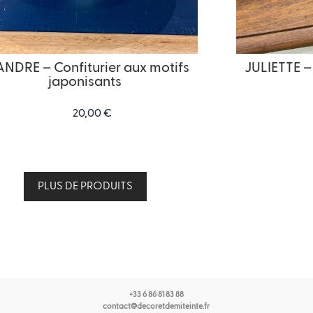
ANDRE – Confiturier aux motifs
JULIETTE – 
japonisants
20,00
€
PLUS DE PRODUITS
+33 6 86 81 83 88
contact@decoretdemiteinte.fr