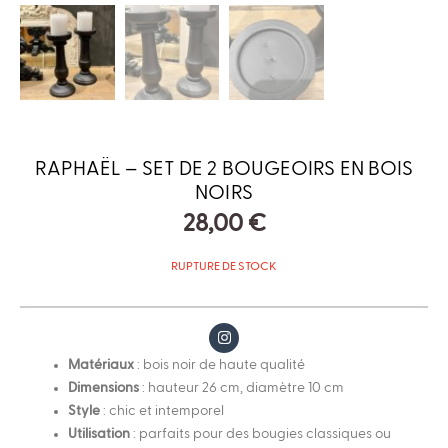
RAPHAËL – SET DE 2 BOUGEOIRS EN BOIS
NOIRS
28,00
€
RUPTURE DE STOCK
I
n
s
Matériaux
: bois noir de haute qualité
t
Dimensions
: hauteur 26 cm, diamètre 10 cm
a
g
Style
: chic et intemporel
r
a
Utilisation
: parfaits pour des bougies classiques ou